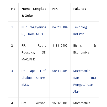
No
Nama Lengkap
NIK
Fakultas
& Gelar
1
Nur Wijayaning
045230104
Teknologi
R., S.Kom, M.Cs
Industri
2
RR. Ratna
113110409
Bisnis &
Roostika, SE,
Ekonomika
MAC, PhD
3
Dr. apt. Lutfi
086130406
Matematika
Chabib, S.Farm,
dan Ilmu
M.Sc.
Pengetahuan
Alam
4
Drs. Allwar,.
966120101
Matematika