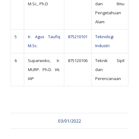
M.Sc., Ph.D
dan Ilmu
Pengetahuan
Alam
5
Ir. Agus Taufiq
875210101
Teknologi
M.Sc.
Industri
6
Suparwoko, Ir.
875120106
Teknik Sipil
MURP. Ph.D. IAI.
dan
IAP
Perencanaan
03/01/2022