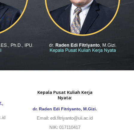
Kepala Pusat Kuliah Kerja
Nyata:
.,
dr. Raden Edi Fitriyanto, M.Gizi.
.id
Email:
edi.fitriyanto@uii.ac.id
NIK: 017110417