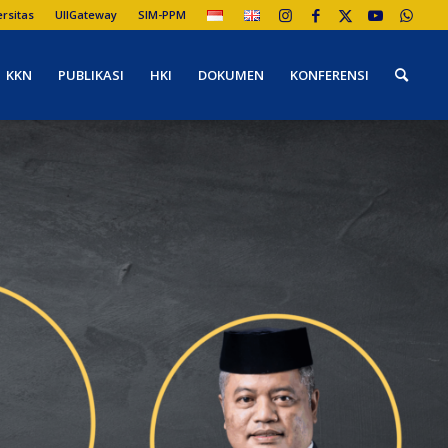
ersitas
UIIGateway
SIM-PPM
KKN
PUBLIKASI
HKI
DOKUMEN
KONFERENSI