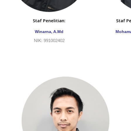
Staf Penelitian:
Staf P
Winarna, A.Md
Mohama
NIK: 991002402