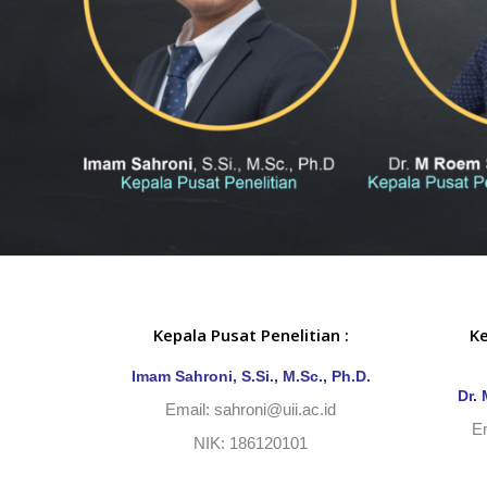
Kepala Pusat Penelitian :
K
Imam Sahroni, S.Si., M.Sc., Ph.D.
Dr.
Email:
sahroni@uii.ac.id
E
NIK: 186120101