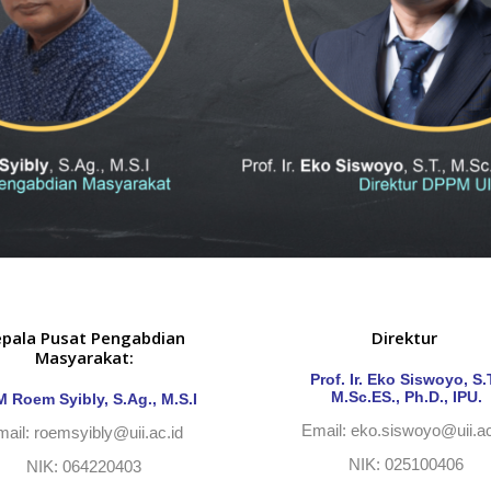
epala Pusat Pengabdian
Direktur
Masyarakat:
Prof. Ir. Eko Siswoyo, S.T
M.Sc.ES., Ph.D., IPU.
 M Roem Syibly, S.Ag., M.S.I
Email:
eko.siswoyo@uii.ac
mail:
roemsyibly@uii.ac.id
NIK: 025100406
NIK: 064220403