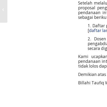
Proposal Penelitian
Setelah melalu
proposal peng
yang dinyatakan lolos
pendanaan in
Pendanaan Batch 2
sebagai beriku
Tahun 2024
Direktorat...
1.
​ Dafta
[
daftar l
2.
​ Dose
pengabdi
secara di
Kami ucapkan
pendanaan int
tidak lolos d
Demikian
atas
Billahi Taufiq