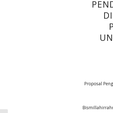
PEN
D
UN
Proposal Pen
Bismillahirra