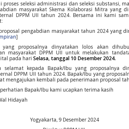
i proses seleksi administrasi dan seleksi substansi, 
abdian masyarakat Skema Kolaborasi Mitra yang di
ternal DPPM UII tahun 2024. Bersama ini kami samp
t:
r proposal pengabdian masyarakat tahun 2024 yang din
ampiran
]
n yang proposalnya dinyatakan lolos akan dihubu
an masyarakat DPPM UII untuk melakukan tandat
gital pada hari
Selasa, tanggal 10 Desember 2024.
 selamat kepada Bapak/Ibu yang proposalnya din
ernal DPPM UII tahun 2024. Bapak/Ibu yang proposal
apat mengajukan kembali pada penerimaan proposal ta
perhatian
Bapak/Ibu kami
ucapkan
terima
kasih
 Wal Hidayah
Yogyakarta, 9
Desember 2024