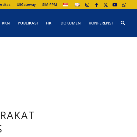
ersitas
UIIGateway
SIM-PPM
KKN
PUBLIKASI
HKI
DOKUMEN
KONFERENSI
ARAKAT
S