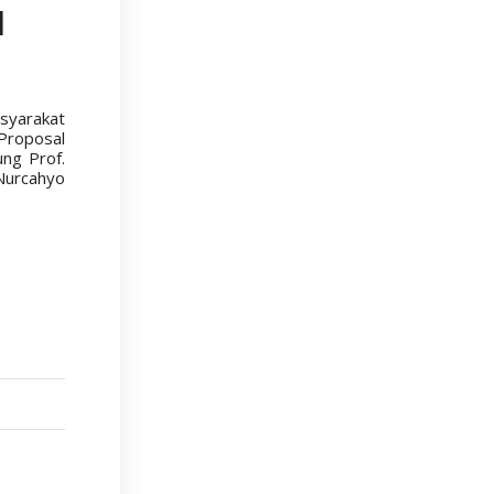
I
syarakat
roposal
ng Prof.
 Nurcahyo