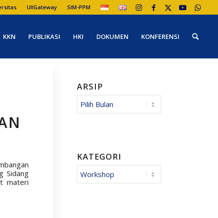
ersitas
UIIGateway
SIM-PPM
KKN
PUBLIKASI
HKI
DOKUMEN
KONFERENSI
ARSIP
RAN
KATEGORI
embangan
Kategori
g Sidang
t materi