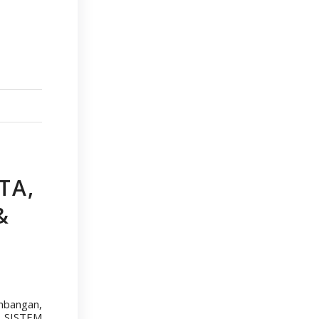
TA,
&
mbangan,
I SISTEM