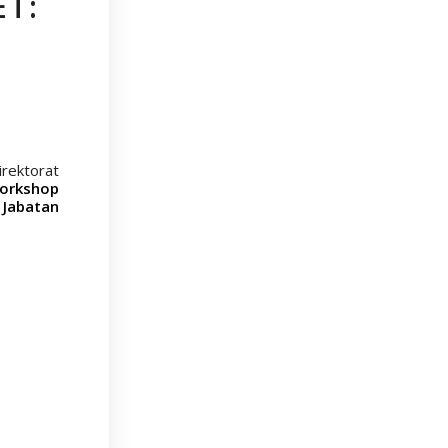
ET:
irektorat
orkshop
 Jabatan