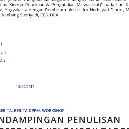
mas Kinerja Penelitian & Pengabdian Masyarakat)” pada hari K
 Yogyakarta dengan Pembicara oleh Ir. Ira Nurhayati Djarot, M
Ir. Bambang Supriyadi, CES. DEA.
.
)
.D.
)
A.
)
13/10/2017
BERITA
,
BERITA DPPM
,
WORKSHOP
NDAMPINGAN PENULISAN