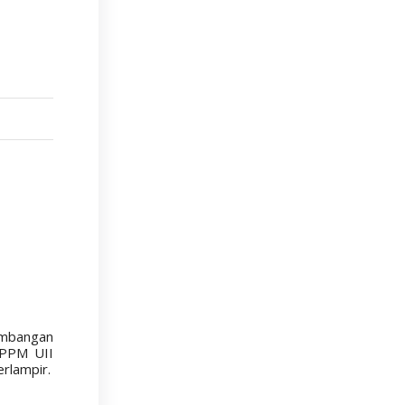
embangan
DPPM UII
erlampir.