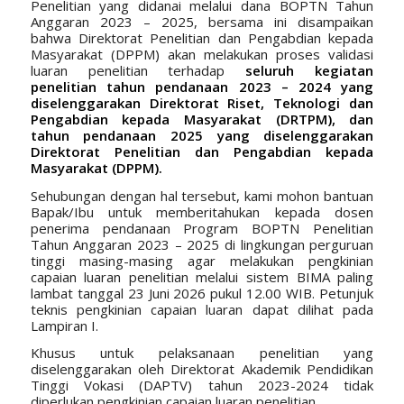
Penelitian yang didanai melalui dana BOPTN Tahun
Anggaran 2023 – 2025, bersama ini disampaikan
bahwa Direktorat Penelitian dan Pengabdian kepada
Masyarakat (DPPM) akan melakukan proses validasi
luaran penelitian terhadap
seluruh kegiatan
penelitian tahun
pendanaan 2023 – 2024 yang
diselenggarakan Direktorat Riset, Teknologi dan
Pengabdian kepada Masyarakat (DRTPM), dan
tahun pendanaan 2025 yang
diselenggarakan
Direktorat Penelitian dan Pengabdian kepada
Masyarakat (DPPM).
Sehubungan dengan hal tersebut, kami mohon bantuan
Bapak/Ibu untuk memberitahukan kepada dosen
penerima pendanaan Program BOPTN Penelitian
Tahun Anggaran 2023 – 2025 di lingkungan perguruan
tinggi masing-masing agar melakukan pengkinian
capaian luaran penelitian melalui sistem BIMA paling
lambat tanggal 23 Juni 2026 pukul 12.00 WIB. Petunjuk
teknis pengkinian capaian luaran dapat dilihat pada
Lampiran I.
Khusus untuk pelaksanaan penelitian yang
diselenggarakan oleh Direktorat Akademik Pendidikan
Tinggi Vokasi (DAPTV) tahun 2023-2024 tidak
diperlukan pengkinian capaian luaran penelitian.